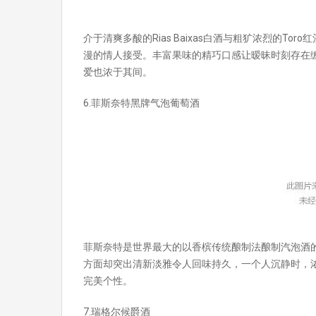
介于清爽多酸的Rias Baixas白酒与粗犷浓烈的T
漫的情人接受。丰富果味的精巧口感让暧昧时刻存在
爱也浓于其间。
6.菲斯奈特黑牌气泡葡萄酒
菲斯奈特是世界最大的以香槟传统酿制法酿制汽泡酒
方面却突出清新淡雅令人回味持久，一个人沉静时，
完美个性。
7.瑞格尔候爵酒