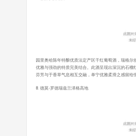
园里奥哈陈年特酿优质法定产区干红葡萄酒，瑞格尔
优雅与强劲的特质完美结合。此酒呈现出深沉的石榴
芬芳与于香草气息相互交融，单宁优雅柔滑之感留给
8. 德莫-罗德瑞兹兰泽格高地