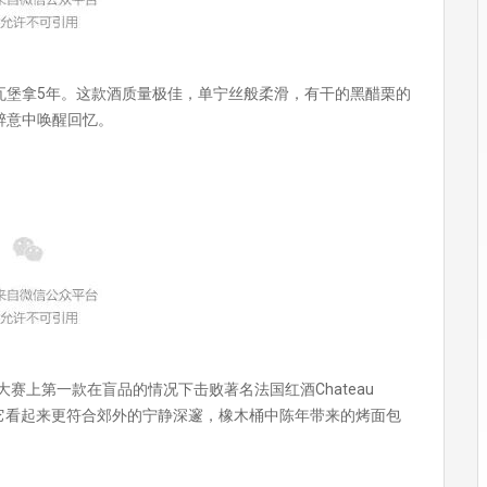
瓦堡拿5年。这款酒质量极佳，单宁丝般柔滑，有干的黑醋栗的
醉意中唤醒回忆。
大赛上第一款在盲品的情况下击败著名法国红酒Chateau
让它看起来更符合郊外的宁静深邃，橡木桶中陈年带来的烤面包