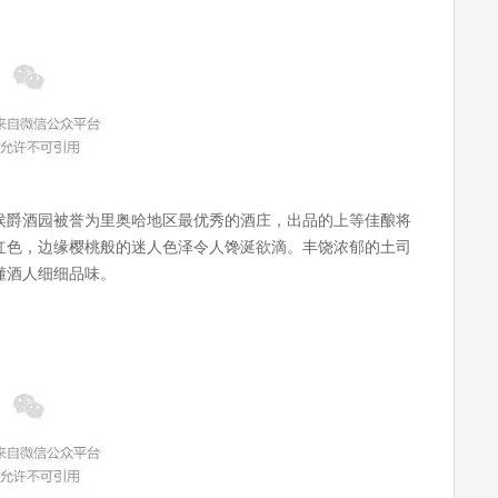
侯爵酒园被誉为里奥哈地区最优秀的酒庄，出品的上等佳酿将
红色，边缘樱桃般的迷人色泽令人馋涎欲滴。丰饶浓郁的土司
懂酒人细细品味。