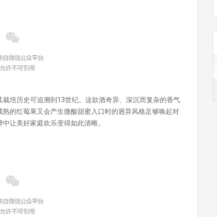
其栽培历史可追溯到13世纪。这款酒奇异、深沉而复杂的香气
成熟的红莓果又会产生微酸甜蜜入口时的迥异风格足够唤起对
醉中让美好家庭欢乐变得如此清晰。