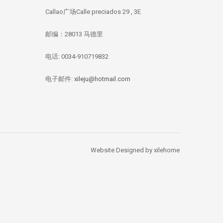
Callao广场Calle preciados 29 , 3E
邮编：28013 马德里
电话: 0034-910719832
华媒：西班牙投资移
【独家新闻/投资资
【投资资讯】 全
民签证数量 中国人
讯】今年四月西班牙
资本竞逐西班牙
总量居榜首
房价刷新记录：跌幅
产，李嘉诚再次出
电子邮件:
xileju@hotmail.com
1.67%
Website Designed by xilehome