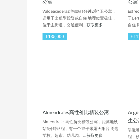
公寓
公寓
Valdeacederas地铁站1分钟2室1卫公寓，
Est
适用于出租型投资或自住 地理位置极佳，
于Be
位于主街道，交通便利...
获取更多
自住 
€135,000
€11
Almendrales高性价比精装公寓
Arg
生公
Almendrales高性价比精装公寓，距离地铁
站6分钟路程，有一个15平米露天阳台 周边
靠近地
学校、超市、幼儿园、...
获取更多
程，