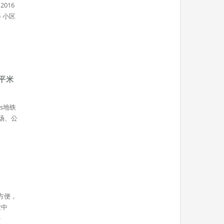
2016
 小区
5平米
es地铁
场、公
方便，
业中
多