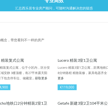
专业高效
汇总西乐居专业房产顾问，可随时沟通解决您的疑惑
的概念，带您看到不一样的房产
to 精装复式公寓
Lucero 精装3室1卫公寓
to 精装复式公寓，位于小区内，区分安
Lucero 精装3室1卫公寓，距离地铁
域安静 3楼顶楼，有27平米露天阳
8分钟路程 精致装修，家具电器齐全
下包含停车位、储藏室...
获取更多
更多
4,900
€119,000
recho地铁口2分钟精装2室1卫
Getafe 新建3室2卫104平米