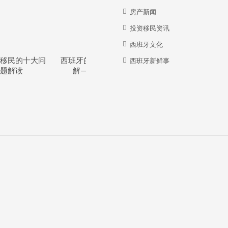
房产新闻
投资移民资讯
西班牙文化
移民的十大问
西班牙的教育体系详
西班牙华人牛在哪
西班牙新鲜事
题解读
解—干货分享
里？？？