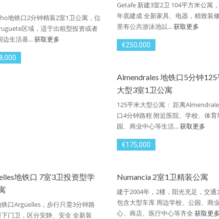
Getafe 新建3室2卫 104平方米公寓，
年底建成 全新家具、电器，精致装修
recho地铁口2分钟精装2室1卫公寓，位
里有公共游泳池以...
获取更多
rruguete区域，适于出租型投资或者
周边生活基...
获取更多
€250,000
8,000
Almendrales 地铁口5分钟12
大型3室1卫公寓
125平米大型公寓： 距离Almendral
口4分钟路程 附近医院、学校、体育
园、商业中心等生活...
获取更多
€175,000
üelles地铁口 7室3卫投资型学
Numancia 2室1卫精装公寓
寓
建于2004年，2楼，阳光充足，交通
包含大型车库 周边学校、公园、商
铁口Argüelles，步行只需3分钟路
心、商店、医疗中心等齐全
获取更
楼下门卫，区分安静、安全 全新装