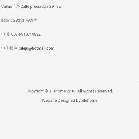
Callao广场Calle preciados 29 , 3E
邮编：28013 马德里
电话: 0034-910719832
电子邮件:
xileju@hotmail.com
Copyright © Xilehome 2016. All Rights Reserved.
Website Designed by xilehome