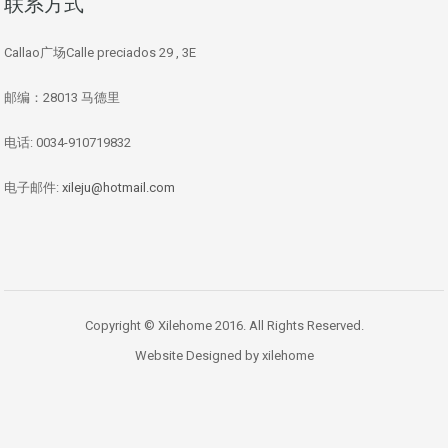
联系方式
Callao广场Calle preciados 29 , 3E
邮编：28013 马德里
电话: 0034-910719832
电子邮件:
xileju@hotmail.com
Copyright © Xilehome 2016. All Rights Reserved.
Website Designed by xilehome