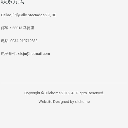
联系方式
Callao广场Calle preciados 29 , 3E
邮编：28013 马德里
电话: 0034-910719832
电子邮件:
xileju@hotmail.com
Copyright © Xilehome 2016. All Rights Reserved.
Website Designed by xilehome