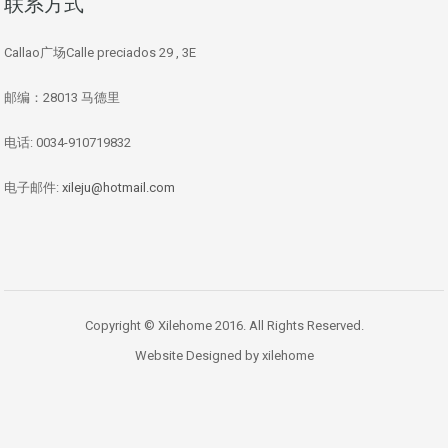
联系方式
Callao广场Calle preciados 29 , 3E
邮编：28013 马德里
电话: 0034-910719832
电子邮件:
xileju@hotmail.com
Copyright © Xilehome 2016. All Rights Reserved.
Website Designed by xilehome