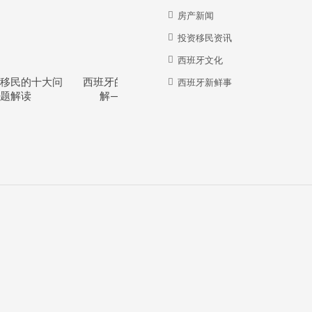
房产新闻
投资移民资讯
西班牙文化
移民的十大问
西班牙的教育体系详
西班牙华人牛在哪
西班牙新鲜事
题解读
解—干货分享
里？？？