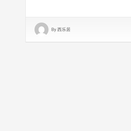
By
西乐居