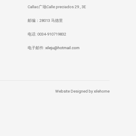
Callao广场Calle preciados 29 , 3E
邮编：28013 马德里
电话: 0034-910719832
华媒：西班牙投资移
【独家新闻/投资资
【投资资讯】 全
民签证数量 中国人
讯】今年四月西班牙
资本竞逐西班牙
总量居榜首
房价刷新记录：跌幅
产，李嘉诚再次出
电子邮件:
xileju@hotmail.com
1.67%
Website Designed by xilehome