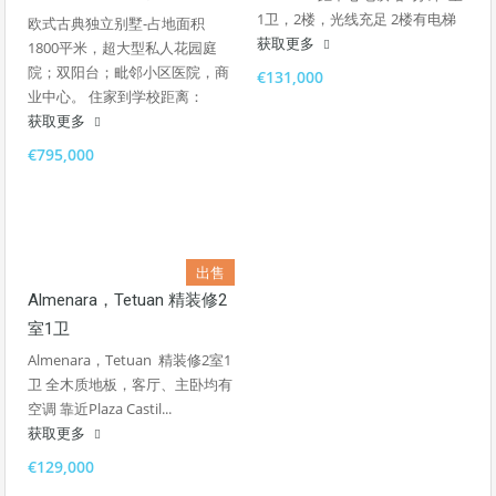
1卫，2楼，光线充足 2楼有电梯
欧式古典独立别墅-占地面积
获取更多
1800平米，超大型私人花园庭
院；双阳台；毗邻小区医院，商
€131,000
业中心。 住家到学校距离：
获取更多
€795,000
出售
Almenara，Tetuan 精装修2
室1卫
Almenara，Tetuan 精装修2室1
卫 全木质地板，客厅、主卧均有
空调 靠近Plaza Castil...
获取更多
€129,000