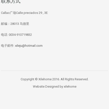
联系方式
Callao广场Calle preciados 29 , 3E
邮编：28013 马德里
电话: 0034-910719832
电子邮件:
xileju@hotmail.com
Copyright © Xilehome 2016. All Rights Reserved.
Website Designed by xilehome