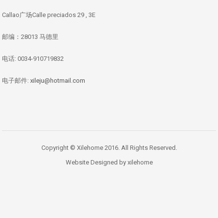
Callao广场Calle preciados 29 , 3E
邮编：28013 马德里
电话: 0034-910719832
电子邮件:
xileju@hotmail.com
Copyright © Xilehome 2016. All Rights Reserved.
Website Designed by xilehome