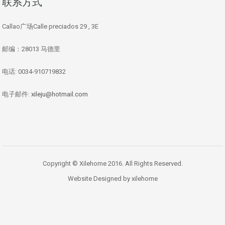
联系方式
Callao广场Calle preciados 29 , 3E
邮编：28013 马德里
电话: 0034-910719832
电子邮件:
xileju@hotmail.com
Copyright © Xilehome 2016. All Rights Reserved.
Website Designed by xilehome