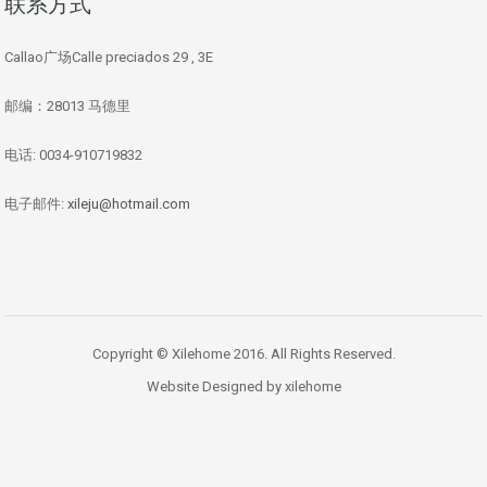
联系方式
Callao广场Calle preciados 29 , 3E
邮编：28013 马德里
电话: 0034-910719832
电子邮件:
xileju@hotmail.com
Copyright © Xilehome 2016. All Rights Reserved.
Website Designed by xilehome