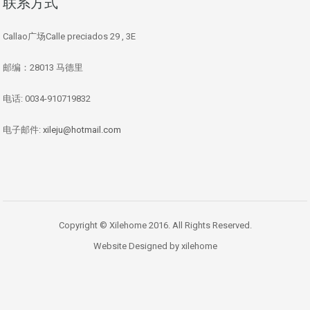
联系方式
Callao广场Calle preciados 29 , 3E
邮编：28013 马德里
电话: 0034-910719832
电子邮件:
xileju@hotmail.com
Copyright © Xilehome 2016. All Rights Reserved.
Website Designed by xilehome