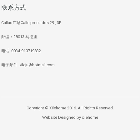
联系方式
Callao广场Calle preciados 29 , 3E
邮编：28013 马德里
电话: 0034-910719832
电子邮件:
xileju@hotmail.com
Copyright © Xilehome 2016. All Rights Reserved.
Website Designed by xilehome