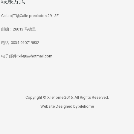
联系方式
Callao广场Calle preciados 29 , 3E
邮编：28013 马德里
电话: 0034-910719832
电子邮件:
xileju@hotmail.com
Copyright © Xilehome 2016. All Rights Reserved.
Website Designed by xilehome