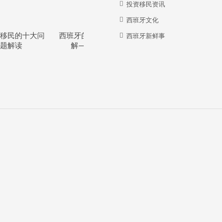
投资移民资讯
西班牙文化
移民的十大问
西班牙的教育体系详
西班牙华人牛在哪
西班牙新鲜事
题解读
解—干货分享
里？？？