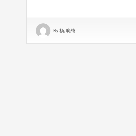
By
杨, 晓纯