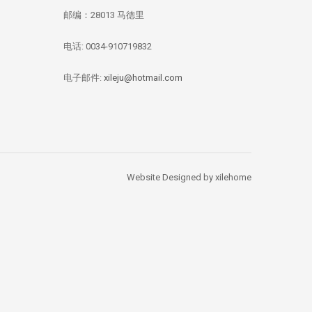
邮编：28013 马德里
电话: 0034-910719832
华媒：西班牙投资移
【独家新闻/投资资
【投资资讯】 全
民签证数量 中国人
讯】今年四月西班牙
资本竞逐西班牙
总量居榜首
房价刷新记录：跌幅
产，李嘉诚再次出
电子邮件:
xileju@hotmail.com
1.67%
Website Designed by xilehome