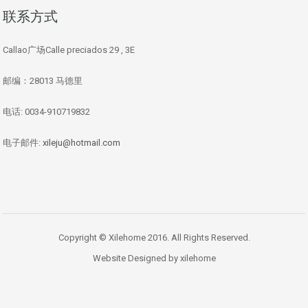
联系方式
Callao广场Calle preciados 29 , 3E
邮编：28013 马德里
电话: 0034-910719832
电子邮件:
xileju@hotmail.com
Copyright © Xilehome 2016. All Rights Reserved.
Website Designed by xilehome