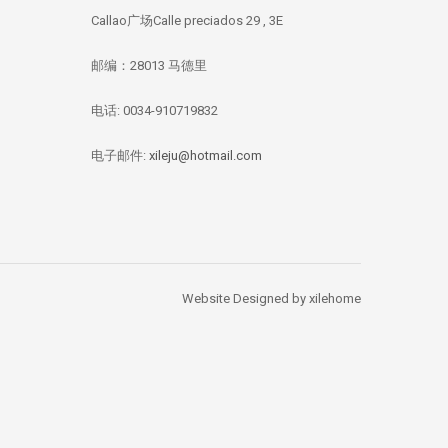
Callao广场Calle preciados 29 , 3E
邮编：28013 马德里
电话: 0034-910719832
华媒：西班牙投资移
【独家新闻/投资资
【投资资讯】 全
民签证数量 中国人
讯】今年四月西班牙
资本竞逐西班牙
总量居榜首
房价刷新记录：跌幅
产，李嘉诚再次出
电子邮件:
xileju@hotmail.com
1.67%
Website Designed by xilehome