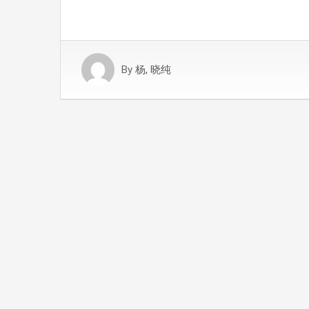
By
杨, 晓纯