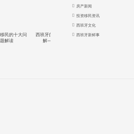
房产新闻
投资移民资讯
西班牙文化
移民的十大问
西班牙的教育体系详
西班牙华人牛在哪
西班牙新鲜事
题解读
解—干货分享
里？？？