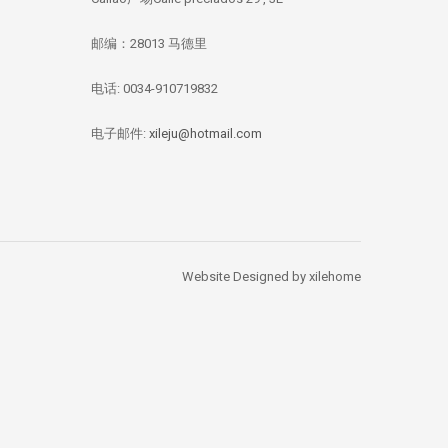
邮编：28013 马德里
电话: 0034-910719832
华媒：西班牙投资移
【独家新闻/投资资
【投资资讯】 全
民签证数量 中国人
讯】今年四月西班牙
资本竞逐西班牙
总量居榜首
房价刷新记录：跌幅
产，李嘉诚再次出
电子邮件:
xileju@hotmail.com
1.67%
Website Designed by xilehome