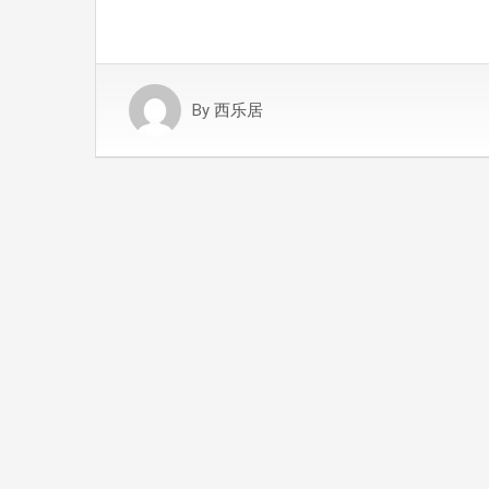
By
西乐居