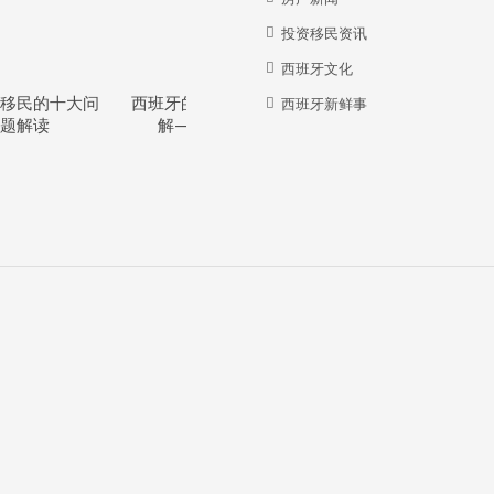
投资移民资讯
西班牙文化
移民的十大问
西班牙的教育体系详
西班牙华人牛在哪
西班牙新鲜事
题解读
解—干货分享
里？？？