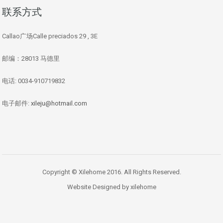
联系方式
Callao广场Calle preciados 29 , 3E
邮编：28013 马德里
电话: 0034-910719832
电子邮件:
xileju@hotmail.com
Copyright © Xilehome 2016. All Rights Reserved.
Website Designed by xilehome