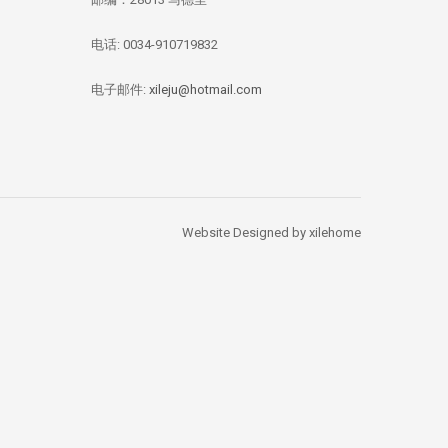
电话: 0034-910719832
华媒：西班牙投资移
【独家新闻/投资资
【投资资讯】 全
民签证数量 中国人
讯】今年四月西班牙
资本竞逐西班牙
总量居榜首
房价刷新记录：跌幅
产，李嘉诚再次出
电子邮件:
xileju@hotmail.com
1.67%
Website Designed by xilehome