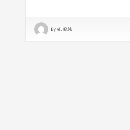
By
杨, 晓纯