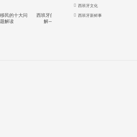
西班牙文化
移民的十大问
西班牙的教育体系详
西班牙华人牛在哪
西班牙新鲜事
题解读
解—干货分享
里？？？