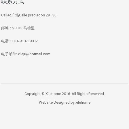
联系方式
Callao广场Calle preciados 29 , 3E
邮编：28013 马德里
电话: 0034-910719832
电子邮件:
xileju@hotmail.com
Copyright © Xilehome 2016. All Rights Reserved.
Website Designed by xilehome