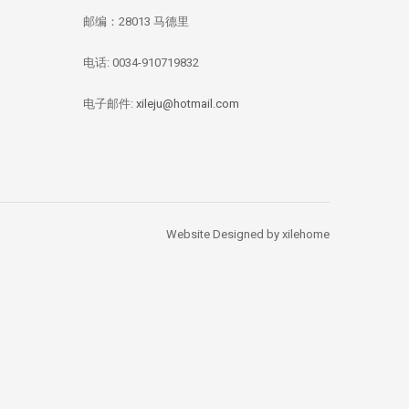
邮编：28013 马德里
电话: 0034-910719832
华媒：西班牙投资移
【独家新闻/投资资
【投资资讯】 全
民签证数量 中国人
讯】今年四月西班牙
资本竞逐西班牙
总量居榜首
房价刷新记录：跌幅
产，李嘉诚再次出
电子邮件:
xileju@hotmail.com
1.67%
Website Designed by xilehome