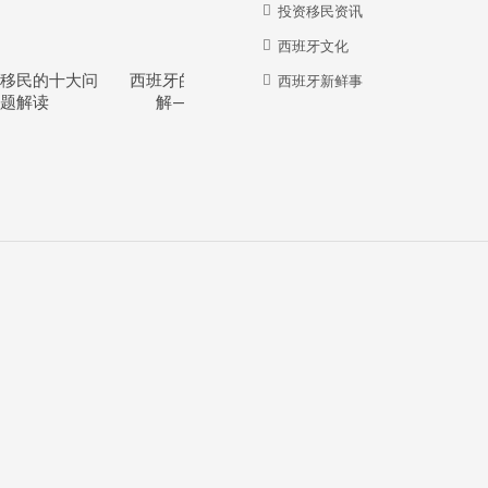
投资移民资讯
西班牙文化
移民的十大问
西班牙的教育体系详
西班牙华人牛在哪
西班牙新鲜事
题解读
解—干货分享
里？？？