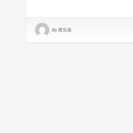
By
西乐居