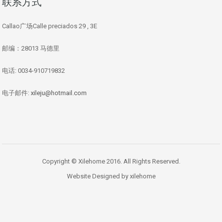
联系方式
Callao广场Calle preciados 29 , 3E
邮编：28013 马德里
电话: 0034-910719832
电子邮件:
xileju@hotmail.com
Copyright © Xilehome 2016. All Rights Reserved.
Website Designed by xilehome