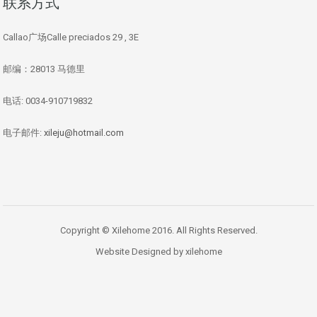
联系方式
Callao广场Calle preciados 29 , 3E
邮编：28013 马德里
电话: 0034-910719832
电子邮件:
xileju@hotmail.com
Copyright © Xilehome 2016. All Rights Reserved.
Website Designed by xilehome