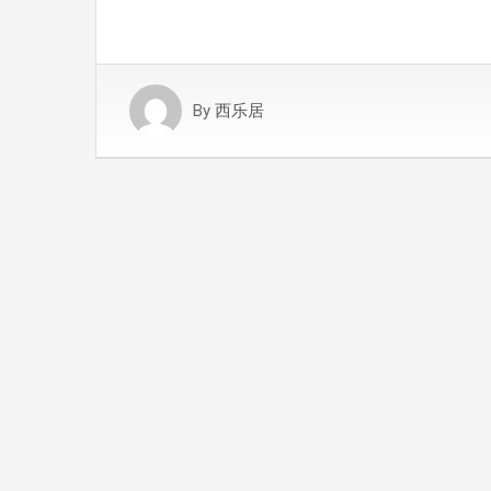
By
西乐居