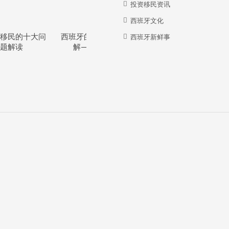
投资移民资讯
西班牙文化
移民的十大问
西班牙的教育体系详
西班牙华人牛在哪
西班牙新鲜事
题解读
解—干货分享
里？？？