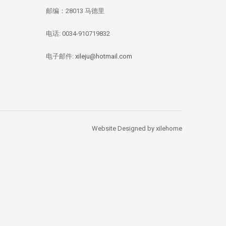
邮编：28013 马德里
电话: 0034-910719832
华媒：西班牙投资移
【独家新闻/投资资
【投资资讯】 全
民签证数量 中国人
讯】今年四月西班牙
资本竞逐西班牙
总量居榜首
房价刷新记录：跌幅
产，李嘉诚再次出
电子邮件:
xileju@hotmail.com
1.67%
Website Designed by xilehome