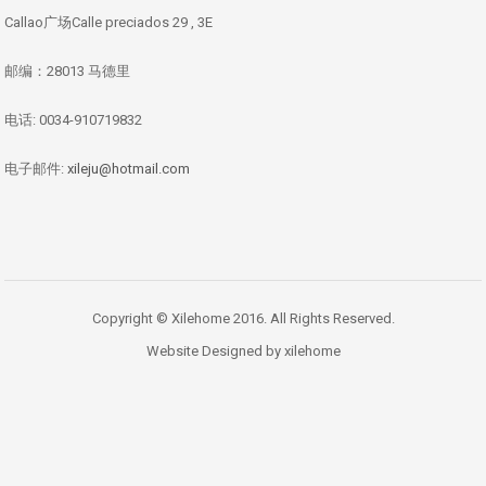
Callao广场Calle preciados 29 , 3E
邮编：28013 马德里
电话: 0034-910719832
电子邮件:
xileju@hotmail.com
Copyright © Xilehome 2016. All Rights Reserved.
Website Designed by xilehome