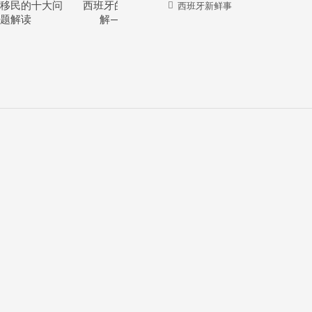
移民的十大问
西班牙的教育体系详
西班牙华人牛在哪
西班牙新鲜事
题解读
解—干货分享
里？？？