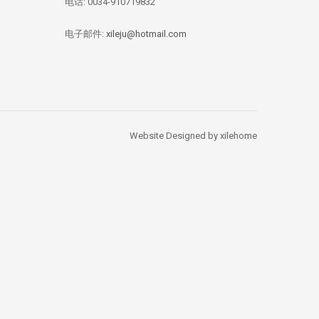
电话: 0034-910719832
华媒：西班牙投资移
【独家新闻/投资资
【投资资讯】 全
民签证数量 中国人
讯】今年四月西班牙
资本竞逐西班牙
总量居榜首
房价刷新记录：跌幅
产，李嘉诚再次出
电子邮件:
xileju@hotmail.com
1.67%
Website Designed by xilehome