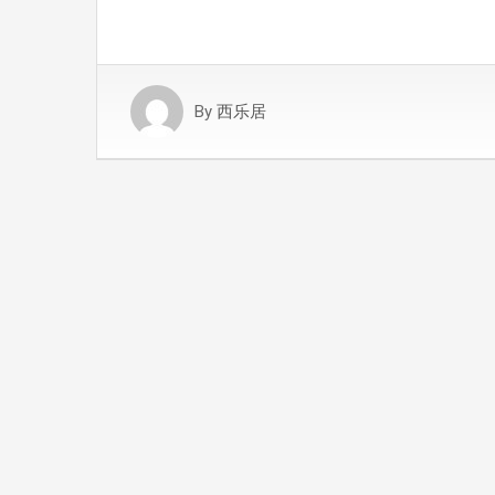
By
西乐居