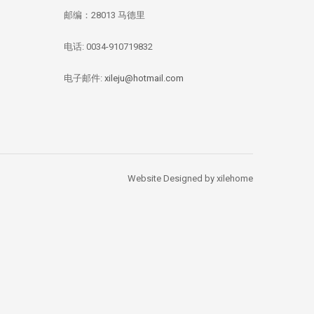
邮编：28013 马德里
电话: 0034-910719832
华媒：西班牙投资移
【独家新闻/投资资
【投资资讯】 全
民签证数量 中国人
讯】今年四月西班牙
资本竞逐西班牙
总量居榜首
房价刷新记录：跌幅
产，李嘉诚再次出
电子邮件:
xileju@hotmail.com
1.67%
Website Designed by xilehome