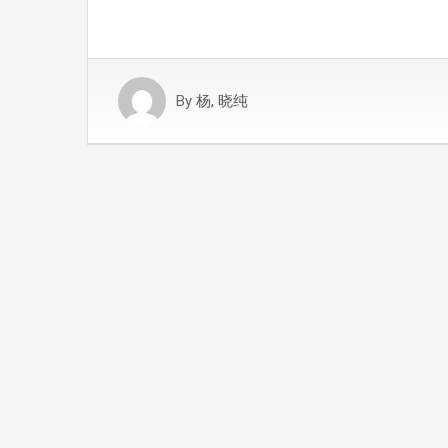
By
杨, 晓纯