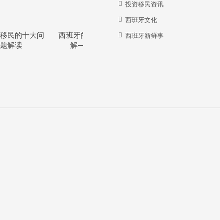
投资移民资讯
西班牙文化
移民的十大问
西班牙的教育体系详
西班牙华人牛在哪
西班牙新鲜事
题解读
解—干货分享
里？？？