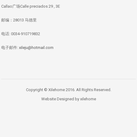
Callao广场Calle preciados 29 , 3E
邮编：28013 马德里
电话: 0034-910719832
电子邮件:
xileju@hotmail.com
Copyright © Xilehome 2016. All Rights Reserved.
Website Designed by xilehome