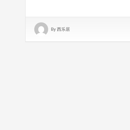
By
西乐居