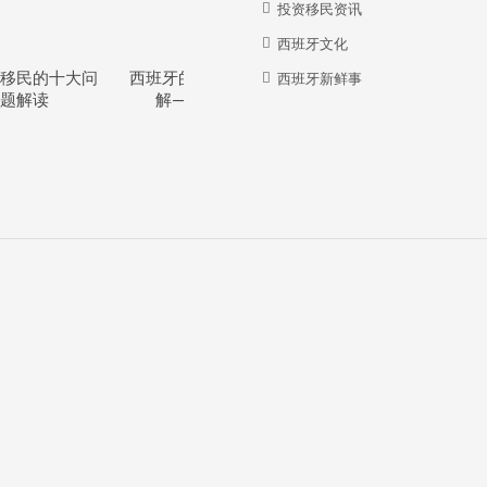
投资移民资讯
西班牙文化
移民的十大问
西班牙的教育体系详
西班牙华人牛在哪
西班牙新鲜事
题解读
解—干货分享
里？？？