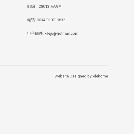
邮编：28013 马德里
电话: 0034-910719832
华媒：西班牙投资移
【独家新闻/投资资
【投资资讯】 全
民签证数量 中国人
讯】今年四月西班牙
资本竞逐西班牙
总量居榜首
房价刷新记录：跌幅
产，李嘉诚再次出
电子邮件:
xileju@hotmail.com
1.67%
Website Designed by xilehome