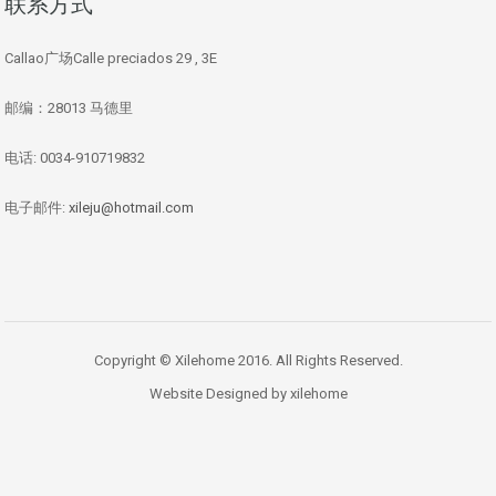
联系方式
Callao广场Calle preciados 29 , 3E
邮编：28013 马德里
电话: 0034-910719832
电子邮件:
xileju@hotmail.com
Copyright © Xilehome 2016. All Rights Reserved.
Website Designed by xilehome