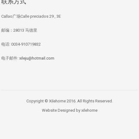
联系方式
Callao广场Calle preciados 29 , 3E
邮编：28013 马德里
电话: 0034-910719832
电子邮件:
xileju@hotmail.com
Copyright © Xilehome 2016. All Rights Reserved.
Website Designed by xilehome