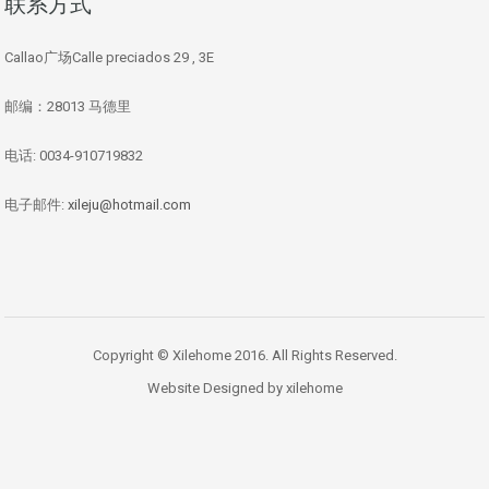
联系方式
Callao广场Calle preciados 29 , 3E
邮编：28013 马德里
电话: 0034-910719832
电子邮件:
xileju@hotmail.com
Copyright © Xilehome 2016. All Rights Reserved.
Website Designed by xilehome