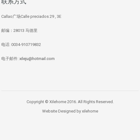
联系方式
Callao广场Calle preciados 29 , 3E
邮编：28013 马德里
电话: 0034-910719832
电子邮件:
xileju@hotmail.com
Copyright © Xilehome 2016. All Rights Reserved.
Website Designed by xilehome