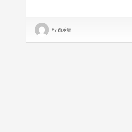
By
西乐居