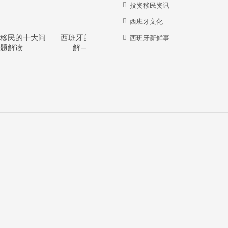
投资移民资讯
西班牙文化
移民的十大问
西班牙的教育体系详
西班牙华人牛在哪
西班牙新鲜事
题解读
解—干货分享
里？？？