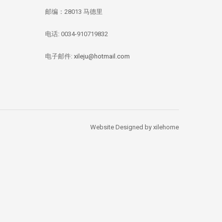
邮编：28013 马德里
电话: 0034-910719832
华媒：西班牙投资移
【独家新闻/投资资
【投资资讯】 全
民签证数量 中国人
讯】今年四月西班牙
资本竞逐西班牙
总量居榜首
房价刷新记录：跌幅
产，李嘉诚再次出
电子邮件:
xileju@hotmail.com
1.67%
Website Designed by xilehome