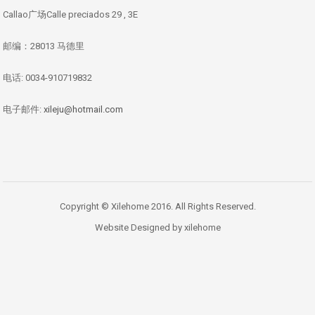
Callao广场Calle preciados 29 , 3E
邮编：28013 马德里
电话: 0034-910719832
电子邮件:
xileju@hotmail.com
Copyright © Xilehome 2016. All Rights Reserved.
Website Designed by xilehome