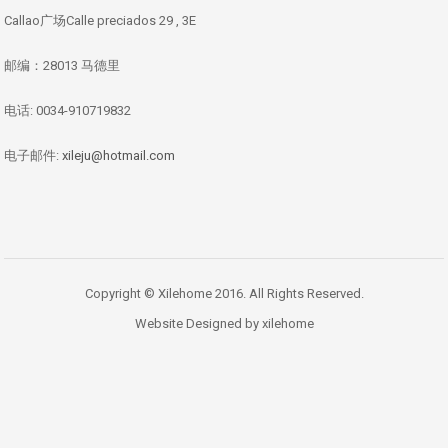
Callao广场Calle preciados 29 , 3E
邮编：28013 马德里
电话: 0034-910719832
电子邮件:
xileju@hotmail.com
Copyright © Xilehome 2016. All Rights Reserved.
Website Designed by xilehome