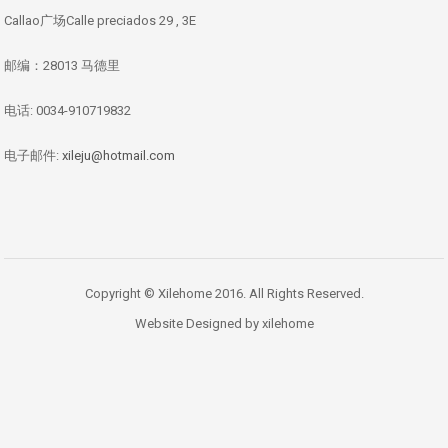
Callao广场Calle preciados 29 , 3E
邮编：28013 马德里
电话: 0034-910719832
电子邮件:
xileju@hotmail.com
Copyright © Xilehome 2016. All Rights Reserved.
Website Designed by xilehome