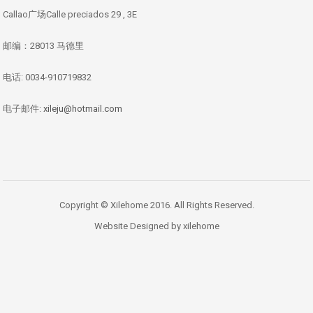
Callao广场Calle preciados 29 , 3E
邮编：28013 马德里
电话: 0034-910719832
电子邮件:
xileju@hotmail.com
Copyright © Xilehome 2016. All Rights Reserved.
Website Designed by xilehome