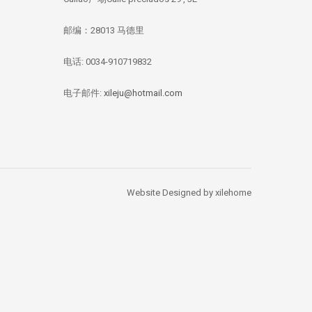
邮编：28013 马德里
电话: 0034-910719832
华媒：西班牙投资移
【独家新闻/投资资
【投资资讯】 全
民签证数量 中国人
讯】今年四月西班牙
资本竞逐西班牙
总量居榜首
房价刷新记录：跌幅
产，李嘉诚再次出
电子邮件:
xileju@hotmail.com
1.67%
Website Designed by xilehome