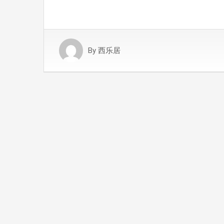
By
西乐居