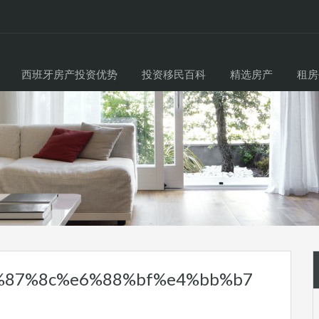
西班牙房产投资优势
投资移民百科
精选房产
租房
%87%8c%e6%88%bf%e4%bb%b7