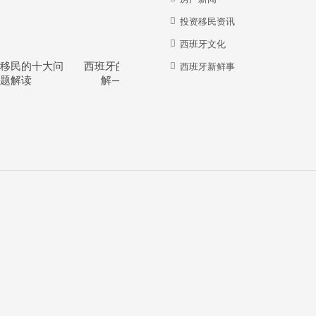
投资移民资讯
西班牙文化
移民的十大问
西班牙的教育体系详
西班牙华人牛在哪
西班牙新鲜事
题解读
解—干货分享
里？？？