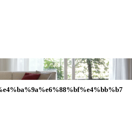
%e4%ba%9a%e6%88%bf%e4%bb%b7