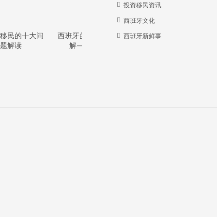
投资移民资讯
西班牙文化
移民的十大问
西班牙的教育体系详
西班牙华人牛在哪
西班牙新鲜事
题解读
解—干货分享
里？？？