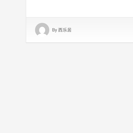
By
西乐居