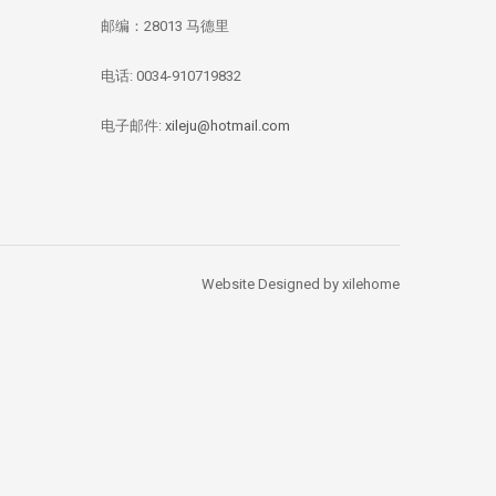
邮编：28013 马德里
电话: 0034-910719832
华媒：西班牙投资移
【独家新闻/投资资
【投资资讯】 全
民签证数量 中国人
讯】今年四月西班牙
资本竞逐西班牙
总量居榜首
房价刷新记录：跌幅
产，李嘉诚再次出
电子邮件:
xileju@hotmail.com
1.67%
Website Designed by xilehome