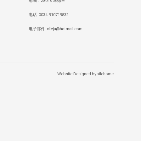
邮编：28013 马德里
电话: 0034-910719832
华媒：西班牙投资移
【独家新闻/投资资
【投资资讯】 全
民签证数量 中国人
讯】今年四月西班牙
资本竞逐西班牙
总量居榜首
房价刷新记录：跌幅
产，李嘉诚再次出
电子邮件:
xileju@hotmail.com
1.67%
Website Designed by xilehome