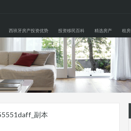
西班牙房产投资优势
投资移民百科
精选房产
租房
55551daff_副本