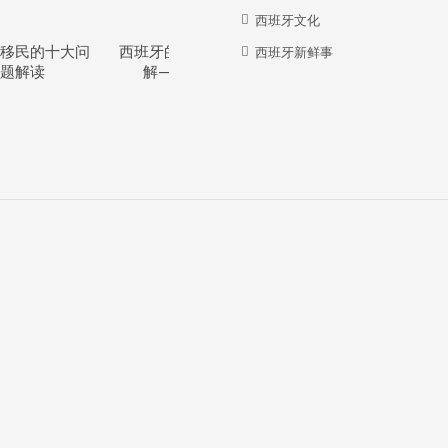
西班牙文化
移民的十大问
西班牙的教育体系详
西班牙华人牛在哪
西班牙新鲜事
题解读
解—干货分享
里？？？