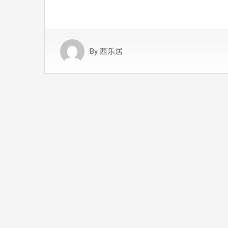
By
西乐居