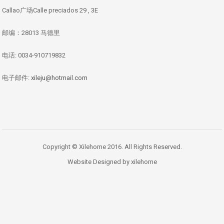
Callao广场Calle preciados 29 , 3E
邮编：28013 马德里
电话: 0034-910719832
电子邮件:
xileju@hotmail.com
Copyright © Xilehome 2016. All Rights Reserved.
Website Designed by xilehome