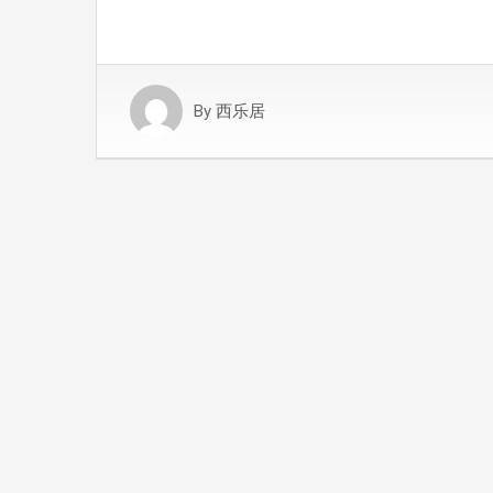
By
西乐居