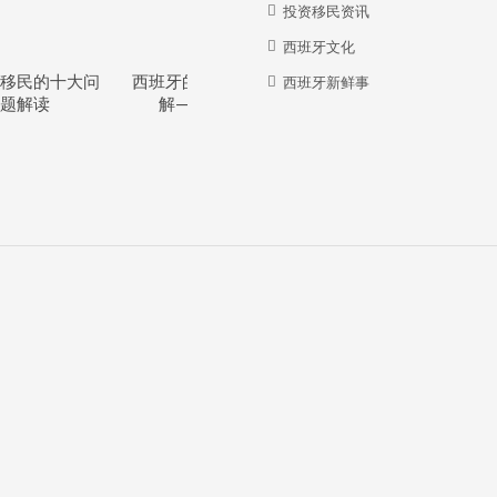
投资移民资讯
西班牙文化
移民的十大问
西班牙的教育体系详
西班牙华人牛在哪
西班牙新鲜事
题解读
解—干货分享
里？？？