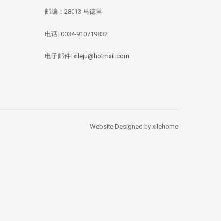
邮编：28013 马德里
电话: 0034-910719832
华媒：西班牙投资移
【独家新闻/投资资
【投资资讯】 全
民签证数量 中国人
讯】今年四月西班牙
资本竞逐西班牙
总量居榜首
房价刷新记录：跌幅
产，李嘉诚再次出
电子邮件:
xileju@hotmail.com
1.67%
Website Designed by xilehome