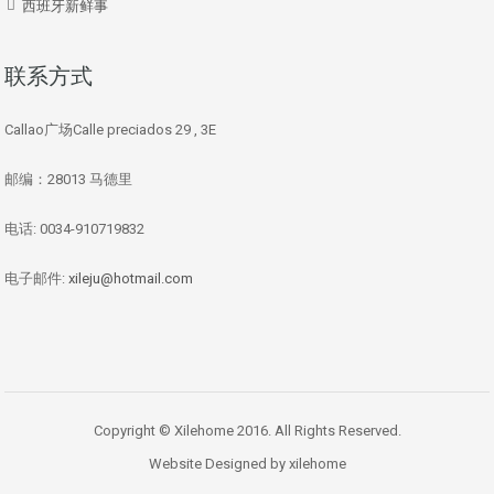
西班牙新鲜事
联系方式
Callao广场Calle preciados 29 , 3E
邮编：28013 马德里
电话: 0034-910719832
电子邮件:
xileju@hotmail.com
Copyright © Xilehome 2016. All Rights Reserved.
Website Designed by xilehome