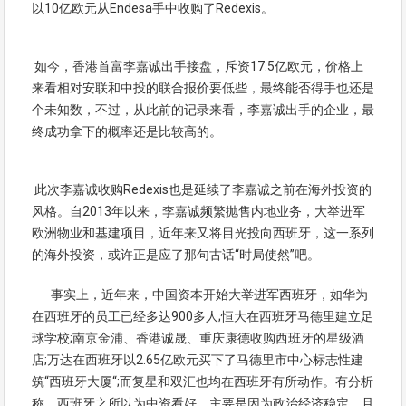
以10亿欧元从Endesa手中收购了Redexis。
如今，香港首富李嘉诚出手接盘，斥资17.5亿欧元，价格上
来看相对安联和中投的联合报价要低些，最终能否得手也还是
个未知数，不过，从此前的记录来看，李嘉诚出手的企业，最
终成功拿下的概率还是比较高的。
此次李嘉诚收购Redexis也是延续了李嘉诚之前在海外投资的
风格。自2013年以来，李嘉诚频繁抛售内地业务，大举进军
欧洲物业和基建项目，近年来又将目光投向西班牙，这一系列
的海外投资，或许正是应了那句古话“时局使然”吧。
事实上，近年来，中国资本开始大举进军西班牙，如华为
在西班牙的员工已经多达900多人;恒大在西班牙马德里建立足
球学校;南京金浦、香港诚晟、重庆康德收购西班牙的星级酒
店;万达在西班牙以2.65亿欧元买下了马德里市中心标志性建
筑“西班牙大厦“;而复星和双汇也均在西班牙有所动作。有分析
称，西班牙之所以为中资看好，主要是因为政治经济稳定，且