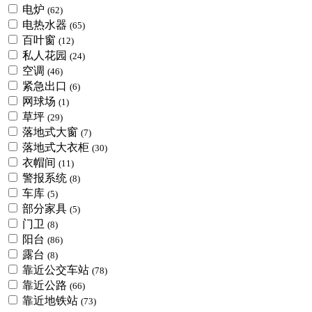
电炉
(62)
电热水器
(65)
百叶窗
(12)
私人花园
(24)
空调
(46)
紧急出口
(6)
网球场
(1)
草坪
(29)
落地式大窗
(7)
落地式大衣柜
(30)
衣帽间
(11)
警报系统
(8)
车库
(5)
部分家具
(5)
门卫
(8)
阳台
(86)
露台
(8)
靠近公交车站
(78)
靠近公路
(66)
靠近地铁站
(73)